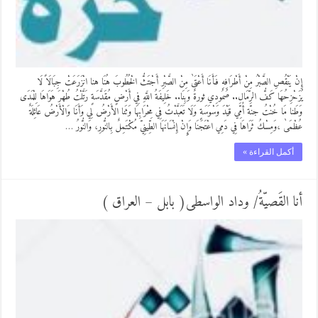
إِنْ يَنْقُصِ الصَّبْرُ مِنْ أَطْرَافِهِ فَأَنَا أَعْتَىٰ مِنْ الصَّبْرِ أَجْتَثُّ الْخُطُوبَ هُنَا هنا انْزَرَعَتْ جِبَالَاً لَا
يُزَحْزِحُهَا كَفُّ الرِّمَالِ.. صُمُودِي ثورةٌ وَبِنَا.. خَلِيفَةُ اللَّهِ فِي أَرْضٍ مُقَدَّسَةٍ رَتَّلْتُ طُهْرَ هَوَاهَا لِلْمَدَى
وَطَنا مَا خُنْتُ جنّة أُمِّي قَيْدَ وَسْوَسَةٍ وَلَا تَعَبَّدْتُ فِي مِحْرَابِهَا وَثَنا الأَرْضُ لِي وَأَنَا وَالْأَرْضُ عَائِلَةٌ
عُظْمَىٰ ،وَمِسْكُ ثَرَاهَا فِي دَمِي اعْتَجَنَا وَإِنْ إِنْسَانَهَا الطِّينِيّ مُكْتَمِلٌ بِالنُّورِ، وَالنُّورُ …
أكمل القراءة »
أنا القَصيّةُ/ وداد الواسطى( بابل – العراق )