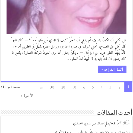
هل يكفي أن نكونَ جميلين، أم ينبغي أن نتعلَّمَ كيف لا نؤذي مَن يقتربُ منَّا؟ — كان الوردُ
كلَّما أطلَّ على الصباح، يُخفي شوكَتَهُ في هدوءِ الجذور، ويُرسلُ عطرَهُ يتمهَّلُ في الطريقِ أمامَه،
كأنَّهُ يُمهِّدُ للخطى دربًا من الرائحة. — لم يكنْ يخشى أن ترى العيونُ شوكتَهُ الصغيرة، بقدرِ ما
كان يخشى أن تمتدَّ إليه يدٌ لا تُجيدُ لغةَ العطر، …
أكمل القراءة »
1
...
30
20
10
»
5
4
3
2
صفحة 1 من 511
الأخيرة »
أحدث المقالات
عَيْنَاكِ آخِرُ قلعة/بقلم:عبدالناصر عليوي العبيدي
الاحتفال بمرور مئة وخمسين عامًا على تأسيس جريدة الأهرام: