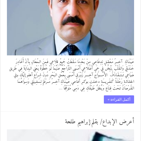
عَـيْـنَـاكِ آخِـــرُ مَـعْـقِـلٍ لِـدِفَـاعِـي مِـنْ بَـعْدِمَا سَقَطَتْ جَمِيعُ قِلَاعِي فَـمِنَ الـمُحَالِ بِـأَنْ أُغَـادِرَ
خَـنْدَقِي وَالـقَلْبُ يَنْبِضُ فِي حِمَى أَضْلَاعِي أَمْـسَى الـتَّرَاجُعُ عَـنْهُمَا لَـوْ خُطْوَةً يَـعْنِي الـبِدَايَةَ فِـي طَرِيقِ
ضَيَاعِي تَــتَــقَـاذَفُ الأَمْــــوَاجُ آخِــــرَ زَوْرَقٍ أَمْـسَى بِـعُمْقِ الـبَحْرِ دُونَ شِـرَاعِ أهفو إلَيْكِ وفي
الحشاشةِ رَعْشَةٌ كَـفَـرِيـسَةٍ دخـلـت بـوكـرِ أفـاعـي عَـيْـنَـاكِ آخِـــرُ مَــرْفَـإٍ لِـسَـفِـينَتِي وَسِـوَاهُـمَا
الـقُـرْصَانُ تَـحْـتَ قِـنَاعِ وَيَـظَلُّ طَـيْفُكِ فِـي دَمِـي مُتَوَهِّجًا …
أكمل القراءة »
أعرض الإبداع/ بقلم:إبراهيم طلحة