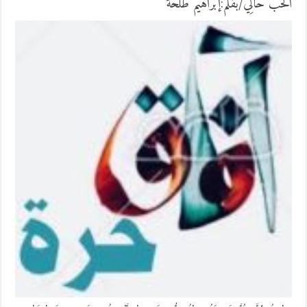
الحُبَّ حَالِي/بقلم:إبراهيم طلحة