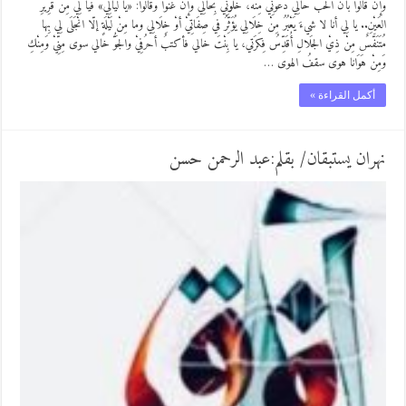
وإنْ قالُوا بأنَّ الحُبَّ حَالِي دَعُونِي مِنْهُ، خلُّونِي بِحَالِي وإنْ غنَّوْا وقالُوا: «يا لَيالِي» فيا لِيَ مِنْ قَرِيْرِ
العَيْنِ.. يا لِي أنا لا شيءَ يَعْبُرُ مِنْ خِلَالِي يُؤَثِّرُ في صِفَاتِيْ أوْ خِلَالِي وما مِنْ لَيْلَةٍ إلّا انْجَلَى لِي بِها
مُتَنَفَّسٌ مِنْ ذِيْ الجَلالِ أُقَدِّسُ فِكرَتي، يا بِنْتَ خالي فأكتبُ أحرُفِيْ والجَوُّ خالي سوى مِنِّيْ وَمِنْكِ
وَمِنْ هَوَانا هوى سقفُ الهوى …
أكمل القراءة »
نهران يستبقان/ بقلم:عبد الرحمن حسن