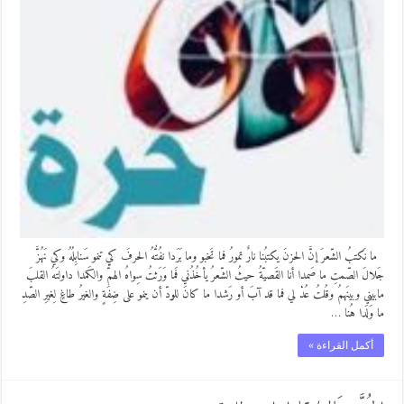
ما نَكتبُ الشّعرَ إنَّ الحزنَ يكتبُنا نارٌ تمورُ فما تَخبو وما بَرَدا نفُتُّهُ الحرفَ كي تنمو سَنابِلُهُ وكي نَهُزَّ
جَلالَ الصّمتِ ما صَمدا أنا القَصيّةُ حيثُ الشّعرُ يأخُذُني فَما وَرَثتُ سِواهُ الهمَّ والكَمدا داولتَهُ القلبَ
مابيني وبينَهمُ وقُلتُ عُدْ لي فما قد آبَ أو رَشدا ما كانَ للودّ أن ينمو على ضِفَةٍ والغيرُ طاغٍ لِغيرِ الصّدِ
ما وَلَدا هُنا …
أكمل القراءة »