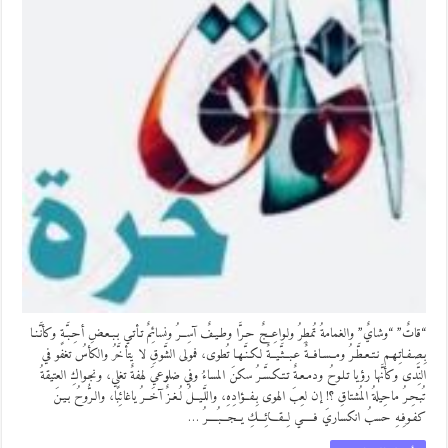
“قاتٌ” “وشايٌ” والغمامةُ تُمطِرُ ولـواعِــجٌ حـرَّا وطـيـفٌ آسِــرُ ونسائِمٌ تـأتـي بـبـعـضِ أحِـبَّـةٍ وكأنَّـنـا
بِـصِـفـاتِـهـم نـتـعـطَّـرُ ومــسـافــةٌ عـبــثَّـيــةٌ لـكـنَّـهـا تُطوى، فمولى الشَّوقِ لا يتأخَّرُ والكأسُ تغفو في
النِّدى وكأنَّها رؤيا تـلـوحُ ودمـعـةٌ تـتـكـسَّـرُ سكنَ المساءُ وفي ضلوعيَ لهفةٌ تغلي، ونجـواكِ العتيقةُ
تُبـحِـرُ ماحِيلةُ المُشتاقِ ؟! إن لعِبَ الهوى بِـفــؤادِهِ، واللَّـيــلُ لُـغـزٌ آخَــرُ ياغائِبًا، والـرُّوحُ بـيـنَ
كفـوفِـهِ حسبُ انكساريَ فـــــي لِــقـــائِـــكِ يــجـــبُــــرُ …