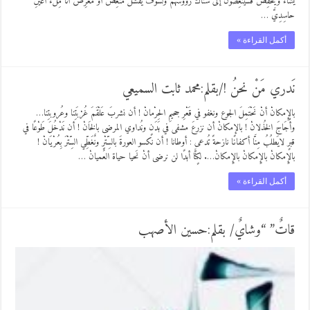
يَشَاءُ وَيَخْفِضُ فَسَيُنْغِضُوْنَ إلى سَناكَ رُؤوسَهُمْ ولسوفَ يفشَلُ مُنْغِضٌ أوْ مُغرِضُ أنا مِلْء أعيُنِ
حاسِدِيَّ …
أكمل القراءة »
نَدري مَنْ نحنُ !/بقلم:محمد ثابت السميعي
بالإِمكانْ أنْ نَحْتَمِلَ الجوع ونغفو في قَعْرِ جحيمِ الحِرْمانْ ! أن نشربَ عَلْقَمَ غُرْبَتِنا وعُروبتِنا…
وأُجَاجَ الخُذلانْ ! بالإمكانْ أن نزرعَ مشفى في بَدَنٍ ونُداوي المرضى بالخَانْ ! أن نَدْخُلَ طَوْعًا في
قبرٍ لايَطلُبُ مِنَّا أكفانًا نازحةً تُدعى : أوطانا ! أن نكسو العورةَ بالسِّتْرِ ونٌغَطِّي السِّتْرَ بِعُرْيَانْ !
بالإِمكانْ بالإِمكانْ بالإِمكانْ…. لكٍنَّا أبدًا لن نرضى أنْ نَحيا حياة العٌميانْ …
أكمل القراءة »
قاتٌ” “وشايٌ/ بقلم:حسين الأصهب