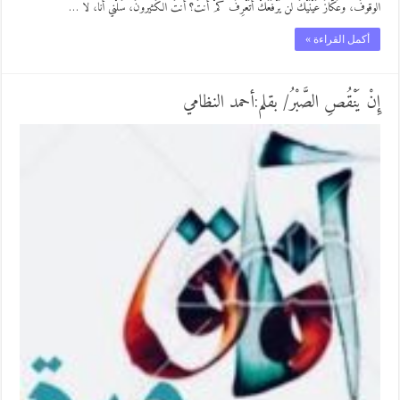
الوقوفَ، وعُكَّازُ عَيْنَيْكَ لن يَرْفَعَكْ أتَعْرِفُ كَمْ أنتَ؟ أنتَ الكَثيرونَ، سَلْني أنا، لا …
أكمل القراءة »
إِنْ يَنْقُصِ الصَّبْرُ/ بقلم:أحمد النظامي