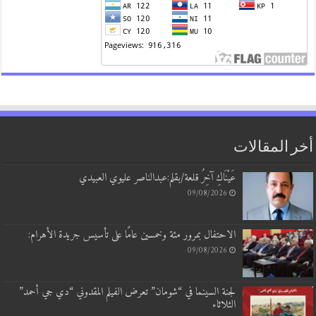
أخر المقالات
عَيْنَاكِ آخِرُ قلعة/بقلم:عبدالناصر عليوي العبيدي
09/08/2026
الاحتفال بمرور مئة وخمسين عامًا على تأسيس جريدة الأهرام:
09/08/2026
لجنة السينما في “شومان” تعرض الفيلم المقدوني “دي جي أحمد”
الثلاثاء