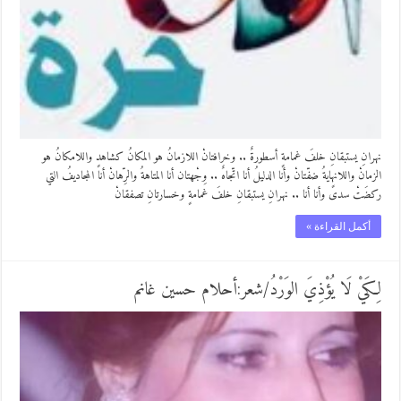
نهرانِ يستبقانِ خلفَ غمامةٍ أسطورةٌ .. وخرافتانْ اللازمانُ هو المكانُ كشاهدٍ واللامكانُ هو
الزمانْ واللانهايةُ ضفّتانْ وأنا الدليلُ أنا اتّجاهٌ .. وِجْهتان أنا المتاهةُ والرِّهانْ أنا المجاديفُ التي
ركضَتْ سدىً وأنا أنا .. نهرانِ يستبقانِ خلفَ غمامةٍ وخسارتانِ تصفقانْ
أكمل القراءة »
لِكَيْ لَا يُؤْذِيَ الوَرْدُ/شعر:أحلام حسين غانم