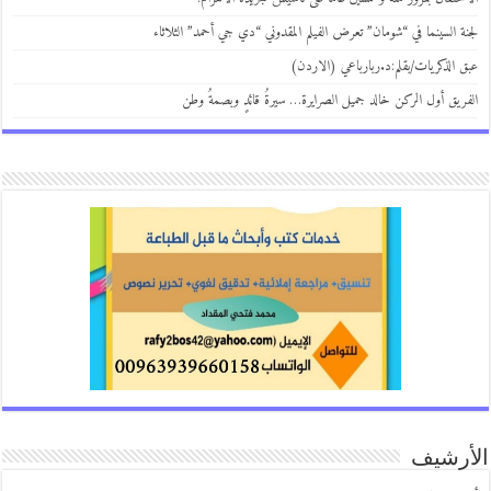
لجنة السينما في “شومان” تعرض الفيلم المقدوني “دي جي أحمد” الثلاثاء
عبق الذكريات/بقلم:د.ربارباعي (الاردن)
الفريق أول الركن خالد جميل الصرايرة… سيرةُ قائدٍ وبصمةُ وطن
الأرشيف