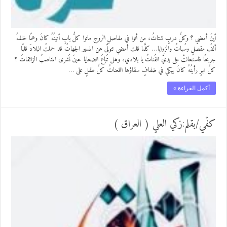
أينَ أمضي ؟ وكلُّ دربٍ شتاتُ، من أتوا في مفاصلِ الروحِ ماتوا كلُّ بابٍ أتيتُهُ كانَ وهمًا خلفهُ
ألفُ مقصلٍ وسُباتُ والزوايا… كلَّما قلت أمضي تتولَّى عن المسير الجهاتُ قد حملتُ البلادَ قلبًا
جريحًا فاستحالتْ على يديَّ الفُتاتُ يا بلادي، وهل تُباعُ الضحايا حينَ تُشرى المناصبُ الزائفاتُ ؟
كلُّ نهرٍ رأيتُهُ كانَ يبكي في ضفافٍ سقاؤها اللعناتُ كلُّ طفلٍ على …
أكمل القراءة »
كفّي/بقلم:زكي العلي ( العراق )