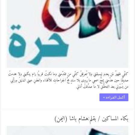
كفّي ظهيرٌ لمن يعدو ليسبقني ولا تُعرقِلُ كفّي من تقدّمني وما نكبتُ قريبًا رام ينكبني ولا هدمتُ
صديقًا حين هدّمني يمجُّ سمعي ما يُروى بلا سندٍ مجَّ الجراحاتِ للأقذاءِ والعفنِ عيني الدليلُ ورأيي
من يُسيّرني بعد التحقُّقِ لا ما صدَّقتْ أذني
أكمل القراءة »
بكاء المساكين / بقلم:هشام باشا (اليمن)