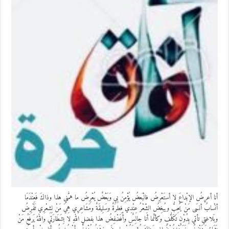
أنا أعرِضُ الإبْداعَ لا أستَعْرِضُ فالْبَعضُ يُؤْمِنُ بِي وَبَعْضٌ يُعْرِضُ ما همَّني هذا وذاكَ فَعِنْدَمَا
أنْسابُ أنسَى مَنْ يُحِبُّ ويُبغِضُ الشِّعْرُ عِنْدِي فِطرَةٌ وسَلِيقَةٌ ومَشَاعِرِي هِيَ مَنْ لِشِعْرِي تَفْرِضُ
وبَلاغتي تأتي بِدُوْنِ تَكَلُّفٍ وكأنَّما أنا جالِسٌ وأُفَضْفِضُ هذا بفضلِ اللهِ لا بِشَطَارَتي واللهُ يَرفَعُ مَنْ