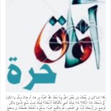
بكاءُ المساكينِ لن يَنْفَعَكْ ولن يَجْعَلَ الحَقَّ يومًا مَعَكْ فخُذْ صَخْرَةً مِن هنا، أو هناكَ ودُقَّ بها الكونَ
كي يَسْمعَكْ لماذا البُكاءُ؟ لماذا يَمينُكَ تُمسي مُكَفْكِفَةً أدْمُعَكْ؟ يَمينُكَ ليستْ لمَسْحِ الدُّموعِ ولكِنْ
لتُوجِعَ مَن أوْجَعَكْ تَمَرَّدْ على الضَّعْفِ، قُمْ واقْتَلِعْ عَمُودًا، وسَلّحْ به أضْلُعَكْ فضَعْفُكَ لن يستطيعَ